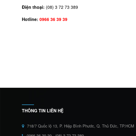
Điện thoại:
(08) 3 72 73 389
Hotline:
0966 36 39 39
THÔNG TIN LIÊN HỆ
718/7 Quốc lộ 13, P. Hiệp Bình Phước, Q. Thủ Đức, TP.HCM
0966 36 39 39 - (08) 3 72 73 389