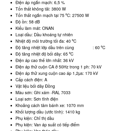
Điện áp ngắn mạch: 6,5 %
Tổn thất không tải: 3800 W
Tổn thất ngắn mạch tại 75 ⁰C: 27500 W
Độ ồn: 58 dB
Kiểu làm mát: ONAN
Loại dầu: Dầu khoáng tự nhiên
Nhiệt độ môi trường tối đa: 40 ⁰C
Độ tăng nhiệt lớp dầu trên cùng : 60 ⁰C
Độ tăng nhiệt độ bối dây: 65 ⁰C
Điện áp cao thế lớn nhất: 36 kV
Điện áp thử cuộn CA ở 50Hz trong 1 ph: 70 kV
Điện áp thử xung cuộn cao áp 1,2µs: 170 kV
Cấp cách điện: A
Vật liệu bối dây Đồng
Màu sơn: Ghi xám -RAL 7033
Loại sơn: Sơn tĩnh điện
Khoảng cách tâm bánh xe: 1070 mm
Khối lượng dầu (ước tính): 1410 kg
Phụ kiện: Chỉ thị dầu
Phụ kiện: Van áp suất có tiếp điểm