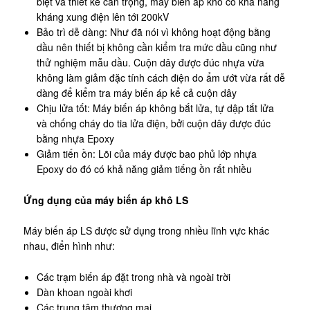
biệt và thiết kế cẩn trọng, máy biến áp khô có khả năng
kháng xung điện lên tới 200kV
Bảo trì dễ dàng: Như đã nói vì không hoạt động bằng
dầu nên thiết bị không cần kiểm tra mức dầu cũng như
thử nghiệm mẫu dầu. Cuộn dây được đúc nhựa vừa
không làm giảm đặc tính cách điện do ẩm ướt vừa rất dễ
dàng để kiểm tra máy biến áp kể cả cuộn dây
Chịu lửa tốt: Máy biến áp không bắt lửa, tự dập tắt lửa
và chống cháy do tia lửa điện, bởi cuộn dây được đúc
bằng nhựa Epoxy
Giảm tiến ồn: Lõi của máy được bao phủ lớp nhựa
Epoxy do đó có khả năng giảm tiếng ồn rất nhiều
Ứng dụng của máy biến áp khô LS
Máy biến áp LS được sử dụng trong nhiều lĩnh vực khác
nhau, điển hình như:
Các trạm biến áp đặt trong nhà và ngoài trời
Dàn khoan ngoài khơi
Các trung tâm thương mại