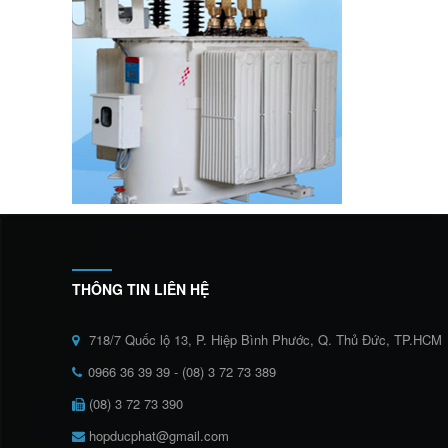
THÔNG TIN LIÊN HỆ
718/7 Quốc lộ 13, P. Hiệp Bình Phước, Q. Thủ Đức, TP.HCM
0966 36 39 39 - (08) 3 72 73 389
(08) 3 72 73 390
hopducphat@gmail.com