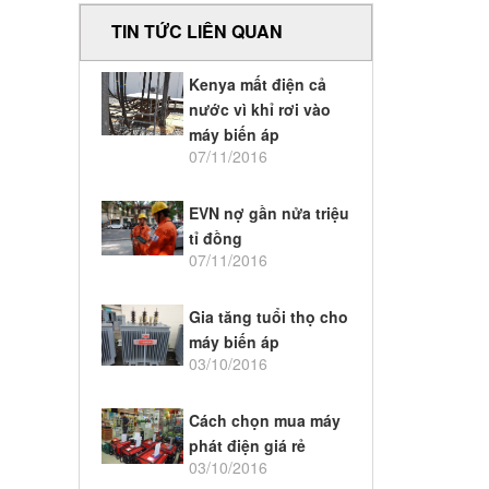
TIN TỨC LIÊN QUAN
Kenya mất điện cả
nước vì khỉ rơi vào
máy biến áp
07/11/2016
EVN nợ gần nửa triệu
tỉ đồng
07/11/2016
Gia tăng tuổi thọ cho
máy biến áp
03/10/2016
Cách chọn mua máy
phát điện giá rẻ
03/10/2016