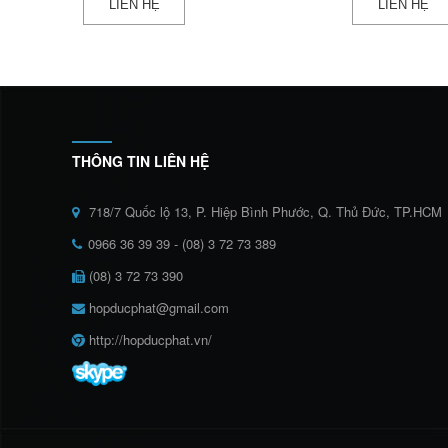
LIÊN HỆ
LIÊN HỆ
THÔNG TIN LIÊN HỆ
718/7 Quốc lộ 13, P. Hiệp Bình Phước, Q. Thủ Đức, TP.HCM
0966 36 39 39 - (08) 3 72 73 389
(08) 3 72 73 390
hopducphat@gmail.com
http://hopducphat.vn/