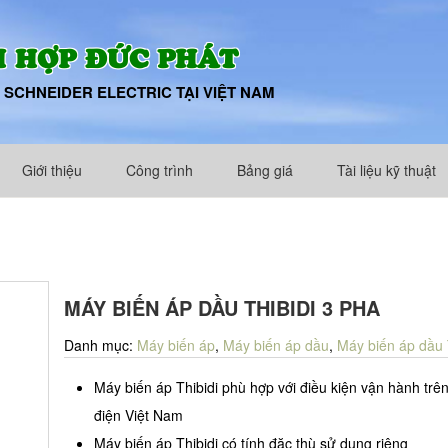
 HỢP ĐỨC PHÁT
 SCHNEIDER ELECTRIC TẠI VIỆT NAM
Giới thiệu
Công trình
Bảng giá
Tài liệu kỹ thuật
MÁY BIẾN ÁP DẦU THIBIDI 3 PHA
Danh mục:
Máy biến áp
,
Máy biến áp dầu
,
Máy biến áp dầu
Máy biến áp Thibidi phù hợp với điều kiện vận hành trên
điện Việt Nam
Máy biến áp Thibidi có tính đặc thù sử dụng riêng