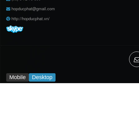
hopducphat@gmail.com
http://hopducphat.vn/
Mobile
Desktop