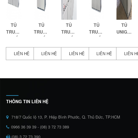
TỦ
TỦ
TỦ
TỦ
TỦ
TRUNG
TRUNG
TRUNG
TRUNG
UNIGEAR
THẾ
THẾ
THẾ
THẾ
24/40,5KV
SIEMENS
SIEMENS
SIEMENS
SIEMENS
8DH10
8DJ20
22KV
8DJ10
LIÊN HỆ
LIÊN HỆ
LIÊN HỆ
LIÊN HỆ
LIÊN H
THÔNG TIN LIÊN HỆ
718/7 Quốc lộ 13, P. Hiệp Bình Phước, Q. Thủ Đức, TP.HCM
0966 36 39 39 - (08) 3 72 73 389
(08) 3 72 73 390